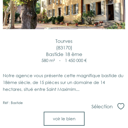
Tourves
(83170)
Bastide 18 ème
580 m²
-
1 450 000 €
Notre agence vous présente cette magnifique bastide du
18ème siècle, de 15 pièces sur un domaine de 14
hectares, situé entre Saint Maximim...
Réf : Bastide
Sélection
Sél
voir le bien