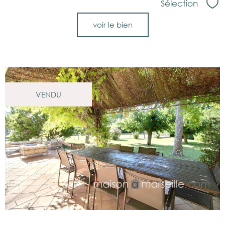
Sélection
Sél
voir le bien
VENDU