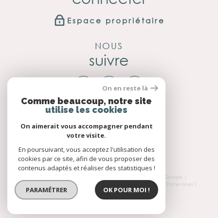
Espace propriétaire
NOUS
suivre
On en reste là
Comme beaucoup, notre site
utilise les cookies
NOUS
adhérons
On aimerait vous accompagner pendant
votre visite.
En poursuivant, vous acceptez l'utilisation des
cookies par ce site, afin de vous proposer des
contenus adaptés et réaliser des statistiques !
© 2026 | Tous droits réservés | Traduction powered by Google |
Nos honoraires
Plan du site
Mentions légales
Admin
Partenaires
PARAMÉTRER
OK POUR MOI !
Politique RGPD
Cookies