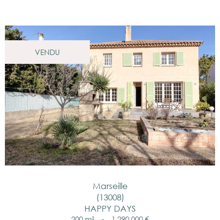
VENDU
Marseille
(13008)
HAPPY DAYS
200 m²
-
1 290 000 €