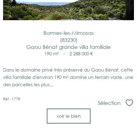
Bormes-les-Mimosas
(83230)
Gaou Bénat grande villa familiale
190 m²
-
2 288 000 €
Dans le domaine privé très préservé du Gaou Bénat, cette
villa familiale d'environ 190 m² domine un terrain vaste, une
des parcelles les plus...
Réf : 1778
Sélection
Sél
voir le bien