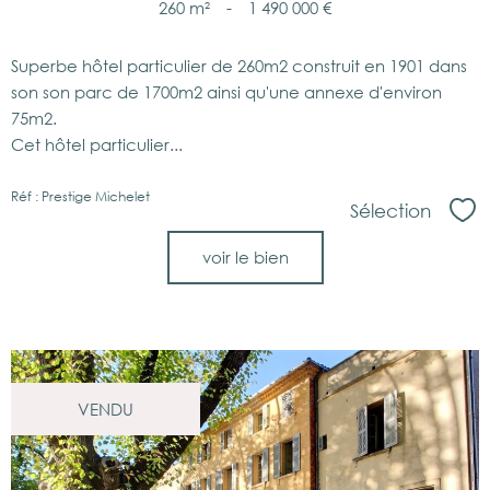
260 m²
-
1 490 000 €
Superbe hôtel particulier de 260m2 construit en 1901 dans
son son parc de 1700m2 ainsi qu'une annexe d'environ
75m2.
Cet hôtel particulier...
Réf : Prestige Michelet
Sélection
Sél
voir le bien
VENDU