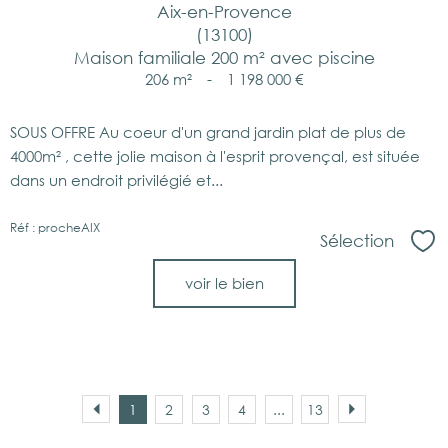
Aix-en-Provence
(13100)
Maison familiale 200 m² avec piscine
206 m²
-
1 198 000 €
SOUS OFFRE Au coeur d'un grand jardin plat de plus de
4000m² , cette jolie maison à l'esprit provençal, est située
dans un endroit privilégié et...
Réf : procheAIX
Sélection
Sél
voir le bien
1
2
3
4
...
13