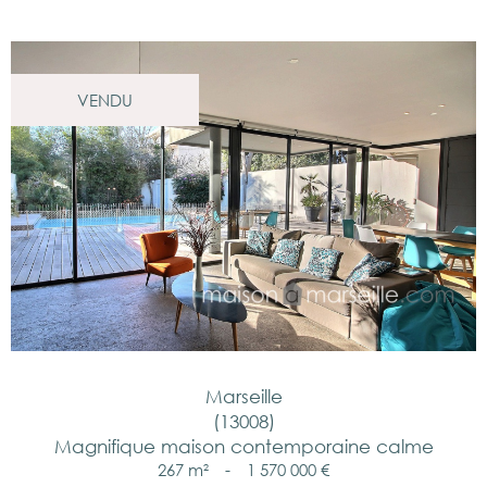
VENDU
Marseille
(13008)
Magnifique maison contemporaine calme
267 m²
-
1 570 000 €