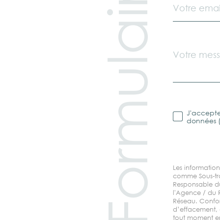
Formulaire
email
E
*
I
G
Message
N
*
E
Z
V
J'accepte 
Valida
O
données (
S
c
Les information
comme Sous-trai
Responsable du 
o
l'Agence / du 
Réseau. Conform
d’effacement, 
tout moment en