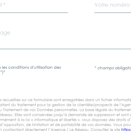
*
les conditions d'utilisation des
* champs obligato
tion
*)*
s recueillies sur ce formulaire sont enregistrées dans un fichier informa
tant du traitement pour la gestion de la clientèle/prospects de l'Age
Traitement de vos Données personnelles. La base légale du traitement r
Réseau. Elles sont conservées jusqu'à demande de suppression et sont 
ément à la loi « informatique et libertés », vous disposez des droits d’
d’opposition, de limitation et de portabilité de vos données. Vous pou
 contactant directement l’Agence / Le Réseau. Consultez le site
https: