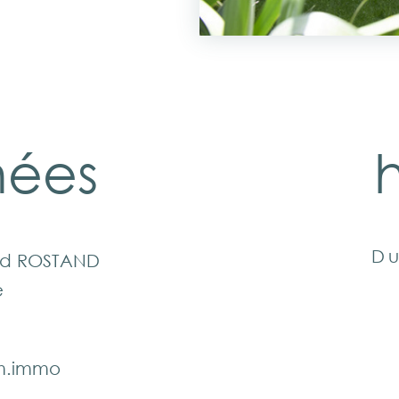
nées
h
Du
nd ROSTAND
e
m.immo