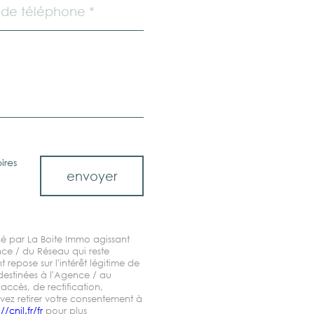
ires
envoyer
tisé par La Boite Immo agissant
nce / du Réseau qui reste
epose sur l'intérêt légitime de
destinées à l'Agence / au
accès, de rectification,
vez retirer votre consentement à
//cnil.fr/fr
pour plus