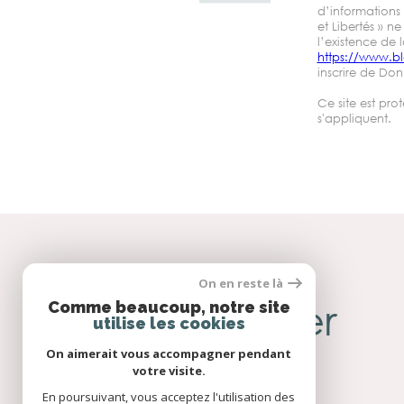
d’informations 
o
et Libertés » 
l’existence de 
https://www.bl
inscrire de Don
r
Ce site est pr
s'appliquent.
d
o
On en reste là
SE
connecter
Comme beaucoup, notre site
n
utilise les cookies
On aimerait vous accompagner pendant
votre visite.
En poursuivant, vous acceptez l'utilisation des