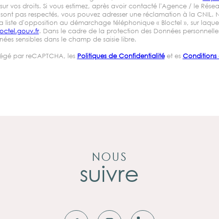
sur vos droits. Si vous estimez, après avoir contacté l'Agence / le Rése
ne sont pas respectés, vous pouvez adresser une réclamation à la CNIL.
la liste d'opposition au démarchage téléphonique « Bloctel », sur laquell
octel.gouv.fr
. Dans le cadre de la protection des Données personnelles
nées sensibles dans le champ de saisie libre.
otégé par reCAPTCHA, les
Politiques de Confidentialité
et es
Conditions d
NOUS
suivre