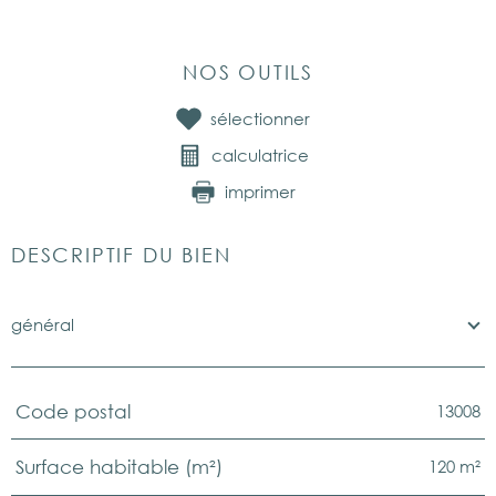
NOS OUTILS
sélectionner
calculatrice
imprimer
DESCRIPTIF DU BIEN
général
13008
Code postal
TRAD_PAMPERO_Caracteristique
Valeurs
120 m²
Surface habitable (m²)