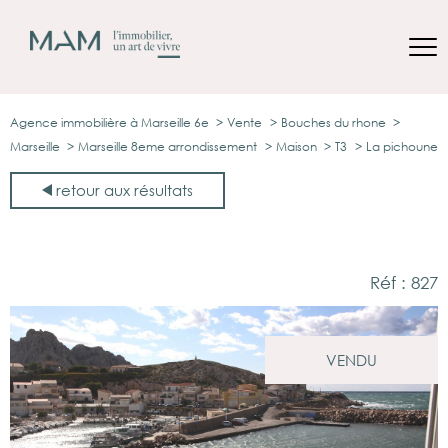
Agence immobilière à Marseille 6e
Vente
Bouches du rhone
Marseille
Marseille 8eme arrondissement
Maison
T3
La pichoune
retour aux résultats
Réf : 827
VENDU