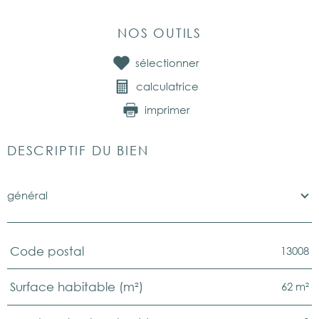
NOS OUTILS
sélectionner
calculatrice
imprimer
DESCRIPTIF DU BIEN
général
13008
Code postal
TRAD_PAMPERO_Caracteristique
Valeurs
62 m²
Surface habitable (m²)