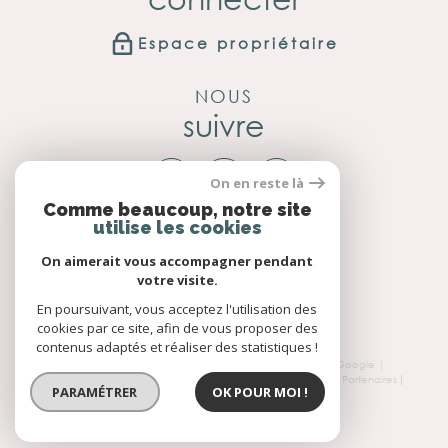
Espace propriétaire
NOUS
suivre
On en reste là
Comme beaucoup, notre site
utilise les cookies
NOUS
adhérons
On aimerait vous accompagner pendant
votre visite.
En poursuivant, vous acceptez l'utilisation des
cookies par ce site, afin de vous proposer des
contenus adaptés et réaliser des statistiques !
© 2026 | Tous droits réservés | Traduction powered by Google |
Nos honoraires
Plan du site
Mentions légales
Admin
Partenaires
PARAMÉTRER
OK POUR MOI !
Politique RGPD
Cookies