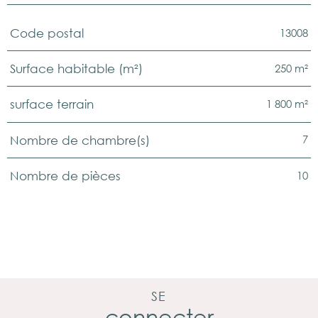
13008
Code postal
TRAD_PAMPERO_Caracteristique
Valeurs
250 m²
Surface habitable (m²)
1 800 m²
surface terrain
7
Nombre de chambre(s)
10
Nombre de pièces
SE
connecter