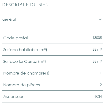
DESCRIPTIF DU BIEN
général
13005
Code postal
TRAD_PAMPERO_Caracteristique
Valeurs
33 m²
Surface habitable (m²)
33 m²
Surface loi Carrez (m²)
1
Nombre de chambre(s)
2
Nombre de pièces
NON
Ascenseur