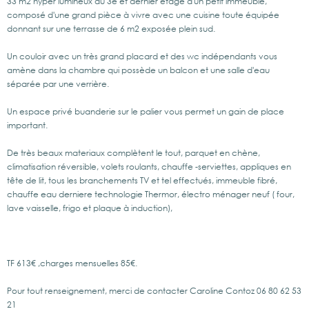
33 m2 hyper lumineux au 3e et dernier étage d'un petit immeuble,
composé d'une grand pièce à vivre avec une cuisine toute équipée
donnant sur une terrasse de 6 m2 exposée plein sud.
Un couloir avec un très grand placard et des wc indépendants vous
amène dans la chambre qui possède un balcon et une salle d'eau
séparée par une verrière.
Un espace privé buanderie sur le palier vous permet un gain de place
important.
De très beaux materiaux complètent le tout, parquet en chène,
climatisation réversible, volets roulants, chauffe -serviettes, appliques en
tête de lit, tous les branchements TV et tel effectués, immeuble fibré,
chauffe eau derniere technologie Thermor, électro ménager neuf ( four,
lave vaisselle, frigo et plaque à induction),
TF 613€ ,charges mensuelles 85€.
Pour tout renseignement, merci de contacter Caroline Contoz 06 80 62 53
21