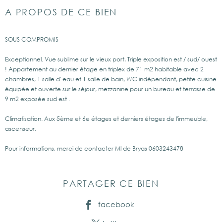
A PROPOS DE CE BIEN
SOUS COMPROMIS
Exceptionnel. Vue sublime sur le vieux port, Triple exposition est / sud/ ouest
! Appartement au dernier étage en triplex de 71 m2 habitable avec 2
chambres, 1 salle d' eau et 1 salle de bain, WC indépendant, petite cuisine
équipée et ouverte sur le séjour, mezzanine pour un bureau et terrasse de
9 m2 exposée sud est .
Climatisation. Aux 5ème et 6e étages et derniers étages de l'immeuble,
ascenseur.
Pour informations, merci de contacter Ml de Bryas 0603243478
PARTAGER CE BIEN
facebook