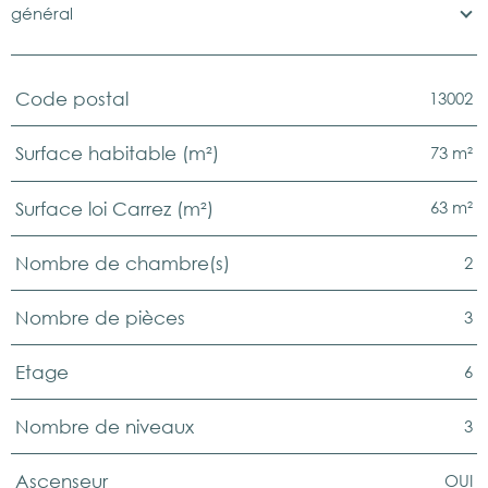
général
13002
Code postal
TRAD_PAMPERO_Caracteristique
Valeurs
73 m²
Surface habitable (m²)
63 m²
Surface loi Carrez (m²)
2
Nombre de chambre(s)
3
Nombre de pièces
6
Etage
3
Nombre de niveaux
OUI
Ascenseur