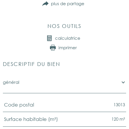
plus de partage
NOS OUTILS
calculatrice
imprimer
DESCRIPTIF DU BIEN
général
13013
Code postal
TRAD_PAMPERO_Caracteristique
Valeurs
120 m²
Surface habitable (m²)