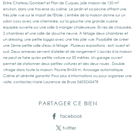
Entre Chateau Gombert et Plan de Cuques, jolie maison de 120 m²
environ, dans une traverse au calme. Le jardin et sa piscine offrent une
très jolie vue sur le massif de l'Etoile. L'entrée de la maison donne sur un
salon cosy avec une cheminée, sur la gauche une grande cuisine
équipée ouverte sur une salle à manger chaleureuse. En rez de chaussée,
2 chambres et une salle de douche neuve. A l'étage deux chambres et
un dressing, une petite loggia avec une très jolie vue. Possibilité de créer
une 2ème petite salle d'eau à l'étage . Plusieurs expositions : est/ ouest et
sud. Deux annexes servent d'atelier et de rangement. L'accès à la maison
ne peut se faire qu'en petite voiture sur 50 mètres. Un garage ouvert
permet de stationner deux petites voitures et des deux roues . Double
vitrage dans toute la maison. Piscine 8mX4 m. Arrosage automatique.
Calme et sérénité garantis! Pour plus d informations ou pour organiser une
visite, contactez Marie Laurence de Bryas 0603243478
PARTAGER CE BIEN
facebook
twitter