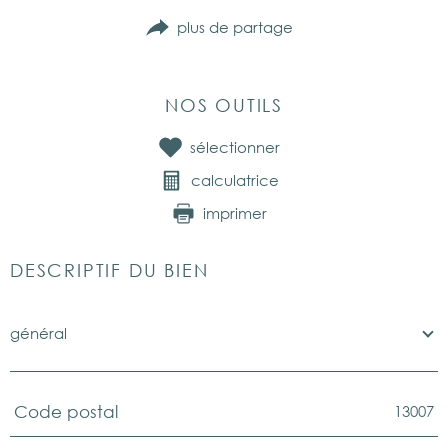
plus de partage
NOS OUTILS
sélectionner
calculatrice
imprimer
DESCRIPTIF DU BIEN
général
13007
Code postal
TRAD_PAMPERO_Caracteristique
Valeurs