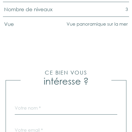
3
Nombre de niveaux
Vue panoramique sur la mer
Vue
CE BIEN VOUS
intéresse ?
Nom
Fieldset
*
par
défaut
email
*