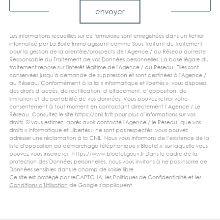
envoyer
Les informations recueillies sur ce formulaire sont enregistrées dans un fichier
informatisé par La Boite Immo agissant comme Sous-traitant du traitement
pour la gestion de la clientèle/prospects de l'Agence / du Réseau qui reste
Responsable du Traitement de vos Données personnelles. La base légale du
traitement repose sur l'intérêt légitime de l'Agence / du Réseau. Elles sont
conservées jusqu'à demande de suppression et sont destinées à l'Agence /
au Réseau. Conformément à la loi « informatique et libertés », vous disposez
des droits d’accès, de rectification, d’effacement, d’opposition, de
limitation et de portabilité de vos données. Vous pouvez retirer votre
consentement à tout moment en contactant directement l’Agence / Le
Réseau. Consultez le site https://cnil.fr/fr pour plus d’informations sur vos
droits. Si vous estimez, après avoir contacté l'Agence / le Réseau, que vos
droits « Informatique et Libertés » ne sont pas respectés, vous pouvez
adresser une réclamation à la CNIL. Nous vous informons de l’existence de la
liste d'opposition au démarchage téléphonique « Bloctel », sur laquelle vous
pouvez vous inscrire ici : https://www.bloctel.gouv.fr Dans le cadre de la
protection des Données personnelles, nous vous invitons à ne pas inscrire de
Données sensibles dans le champ de saisie libre.
Ce site est protégé par reCAPTCHA, les
Politiques de Confidentialité
et les
Conditions d'Utilisation
de Google s'appliquent.