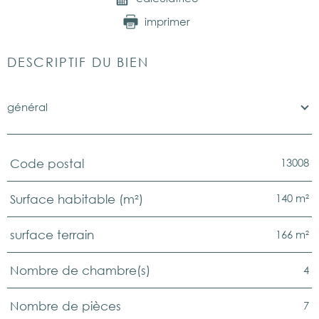
imprimer
DESCRIPTIF DU BIEN
général
13008
Code postal
TRAD_PAMPERO_Caracteristique
Valeurs
140 m²
Surface habitable (m²)
166 m²
surface terrain
4
Nombre de chambre(s)
7
Nombre de pièces