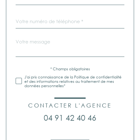
Téléphone
*
Message
Fieldset
*
par
défaut
Validation
* Champs obligatoires
J'ai pris connaissance de la Politique de confidentialité
et des informations relatives au traitement de mes
données personnelles*
CONTACTER L'AGENCE
04 91 42 40 46
Validation