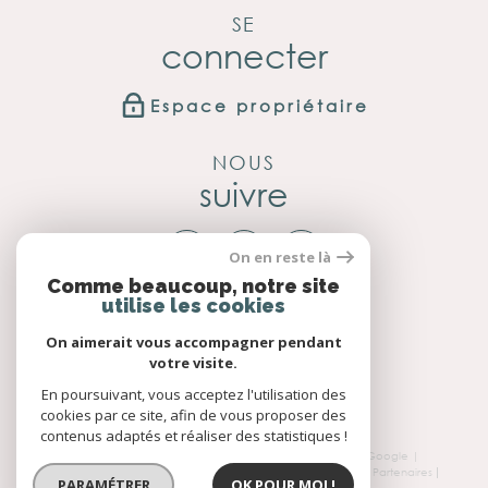
SE
connecter
Espace propriétaire
NOUS
suivre
On en reste là
Comme beaucoup, notre site
utilise les cookies
NOUS
adhérons
On aimerait vous accompagner pendant
votre visite.
En poursuivant, vous acceptez l'utilisation des
cookies par ce site, afin de vous proposer des
contenus adaptés et réaliser des statistiques !
© 2026 | Tous droits réservés | Traduction powered by Google |
Nos honoraires
Plan du site
Mentions légales
Admin
Partenaires
PARAMÉTRER
OK POUR MOI !