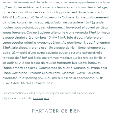
immeuble semi-récent de belle facture, volumineux appartement de type
5/6 en duplex entièrement ouvert sur terrasses et balcons. Seul à l'étage,
ascenseur privatif accès direct dans l'appartement. Superficie au sol:
165m². Loi Carrez: 145,96m². Traversant - Calme et lumineux - Entièrement
climatisé. Au premier niveau, séjour/salon de caractère 45m² (grande
hauteur sous plafond, poutres; cheminée...) traversant et ouvert sur deux
larges terrasses. Cuisine équipée attenante à une véranda 19m², lumineux
espace dinatoire. 2 chambres 15m² + 14m². Salle d'eau. Water-closet.
Large escalier reliant le niveau supérieur. Au deuxième niveau, 1 chambre
15m². Salle d'eau. Water-closet. Un espace de vie ( 4ème; chambre ou
autre) 23m² doté d'une cuine équipée ouverte sur une extraordinaire
terrasse de 73m² sud à ciel ouvert, vue magique sur les toits de la ville et
les collines. A 2 pas à pied de tous les transports Bus-Métro-Tramway-
Etablissements scolaires- Commerces de qualité- Marché du Prado et la
Place Castellane. Brasseries, restaurants-Cinémas.. Cave. Possibilité
d'acheter un lot parking en sus du prix au sein de la copropriété. MDT:
2162. Sylvie LUSINCHI 06 64 97 73 23
Les informations sur les risques auxquels ce bien est exposé sont
disponibles sur le site
Géorisques
PARTAGER CE BIEN