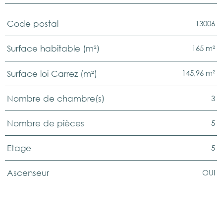
13006
Code postal
TRAD_PAMPERO_Caracteristique
Valeurs
165 m²
Surface habitable (m²)
145,96 m²
Surface loi Carrez (m²)
3
Nombre de chambre(s)
5
Nombre de pièces
5
Etage
OUI
Ascenseur