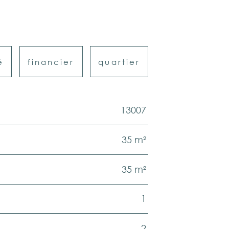
é
financier
quartier
13007
35 m²
35 m²
1
2