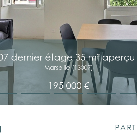
07 dernier étage 35 m² aperçu
Marseille (13007)
195 000 €
PART
N