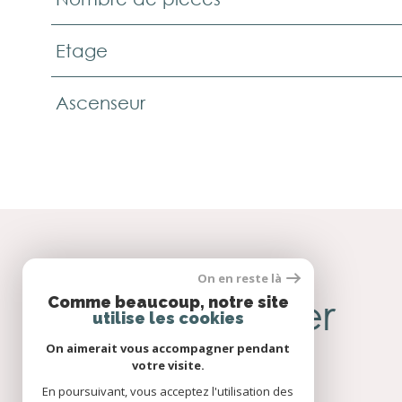
Etage
Ascenseur
On en reste là
SE
connecter
Comme beaucoup, notre site
utilise les cookies
On aimerait vous accompagner pendant
votre visite.
En poursuivant, vous acceptez l'utilisation des