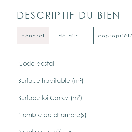
DESCRIPTIF DU BIEN
général
détails +
copropriét
Code postal
TRAD_PAMPERO_Caracteristique
Valeurs
Surface habitable (m²)
Surface loi Carrez (m²)
Nombre de chambre(s)
Nombre de pièces