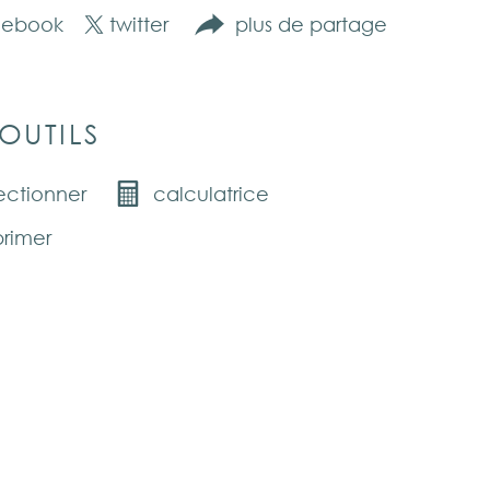
cebook
twitter
plus de partage
OUTILS
ectionner
calculatrice
rimer