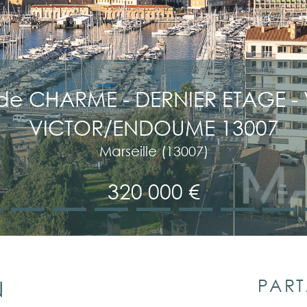
de CHARME - DERNIER ETAGE - V
VICTOR/ENDOUME 13007
Marseille (13007)
320 000 €
PART
N