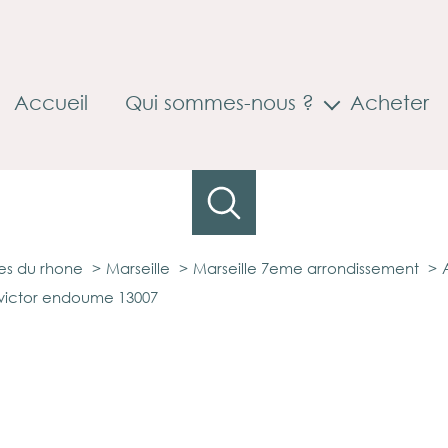
Accueil
Qui sommes-nous ?
Acheter
Accompagnement à la mobilité
s du rhone
Marseille
Marseille 7eme arrondissement
 victor endoume 13007