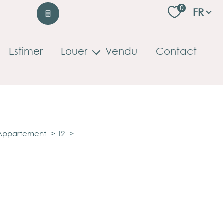
Langu
0
FR
Estimer
Louer
Vendu
Contact
Locations professionnelles
Appartement
T2