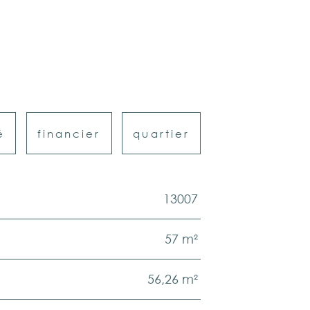
é
financier
quartier
13007
57 m²
56,26 m²