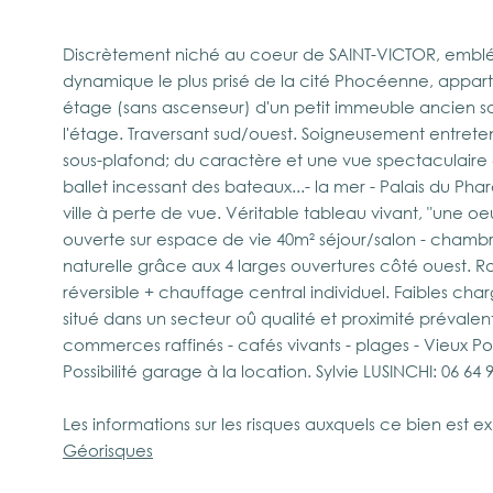
Discrètement niché au coeur de SAINT-VICTOR, embléma
dynamique le plus prisé de la cité Phocéenne, appart
étage (sans ascenseur) d'un petit immeuble ancien soig
l'étage. Traversant sud/ouest. Soigneusement entret
sous-plafond; du caractère et une vue spectaculaire de
ballet incessant des bateaux...- la mer - Palais du Pharo
ville à perte de vue. Véritable tableau vivant, "une oe
ouverte sur espace de vie 40m² séjour/salon - chambre
naturelle grâce aux 4 larges ouvertures côté ouest. R
réversible + chauffage central individuel. Faibles ch
situé dans un secteur oû qualité et proximité prévalent.
commerces raffinés - cafés vivants - plages - Vieux Por
Possibilité garage à la location. Sylvie LUSINCHI: 06 64 
Les informations sur les risques auxquels ce bien est ex
Géorisques