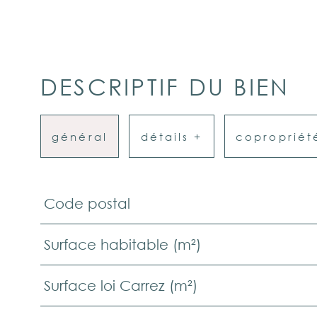
DESCRIPTIF DU BIEN
général
détails +
copropriét
Code postal
TRAD_PAMPERO_Caracteristique
Valeurs
Surface habitable (m²)
Surface loi Carrez (m²)