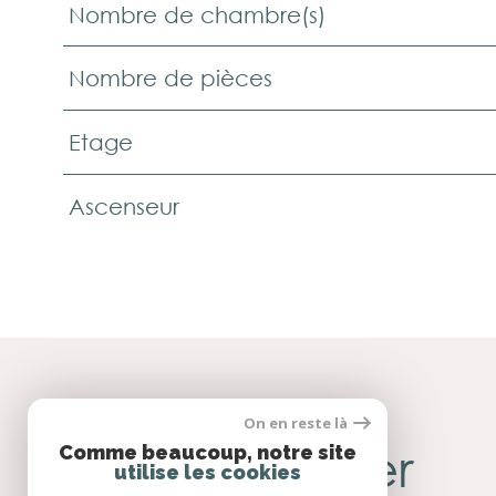
Nombre de chambre(s)
Nombre de pièces
Etage
Ascenseur
On en reste là
SE
connecter
Comme beaucoup, notre site
utilise les cookies