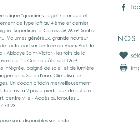
fa
tique "quartier-village" historique et
ement de type loft au 4ième et dernier
né. Superficie loi Carrez: 56,26m². Seul à
NOS 
enu. Volumes généreux, grande hauteur
 toute part sur l'entrée du Vieux-Port, le
 - Abbaye Saint-Victor - les toits de la
sél
uvre d'art"... Cuisine côté sud 12m²
imp
 intégrée, baigné de soleil et de lumière
angements. Salle d'eau. Climatisation
arges. Un cocon citadin merveilleusement
 Tout est à 2 pas à pied: lieux de culture -
t, centre ville - Accès autoroutes...
97 73 23
posé sont disponibles sur le site